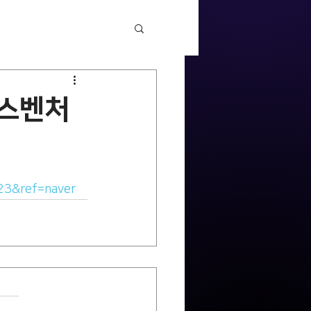
힐스벤처
23&ref=naver