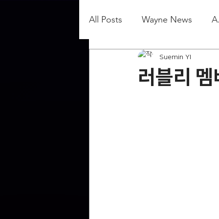
All Posts
Wayne News
A
Suemin YI
러블리 멤