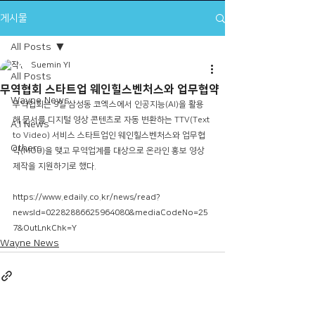
게시물
All Posts
Suemin YI
All Posts
무역협회 스타트업 웨인힐스벤처스와 업무협약
Wayne News
무역협회는 9일 삼성동 코엑스에서 인공지능(AI)을 활용
해 문서를 디지털 영상 콘텐츠로 자동 변환하는 TTV(Text 
A.I News
to Video) 서비스 스타트업인 웨인힐스벤처스와 업무협
Others
약(MOU)을 맺고 무역업계를 대상으로 온라인 홍보 영상 
제작을 지원하기로 했다.
https://www.edaily.co.kr/news/read?
newsId=02282886625964080&mediaCodeNo=25
7&OutLnkChk=Y
Wayne News