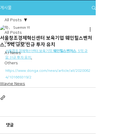
게시물
All Posts
Suemin YI
All Posts
서울창조경제혁신센터 보육기업 웨인힐스벤처
Wayne News
스, 5억 규모 신규 투자 유치
서울창조경제혁신센터 보육기업 
웨인힐스벤처스
, 5억 규
A.I News
모 신규 투자 유치
.
Others
https://www.donga.com/news/article/all/2020062
4/101669319/2
Wayne News
댓글