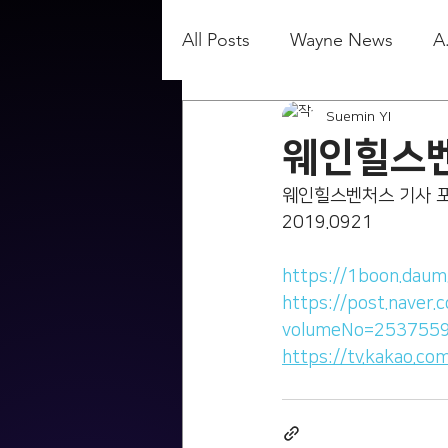
All Posts
Wayne News
A
Suemin YI
웨인힐스벤
웨인힐스벤처스 기사 포
2019.0921
https://1boon.dau
https://post.naver
volumeNo=253755
https://tv.kakao.c