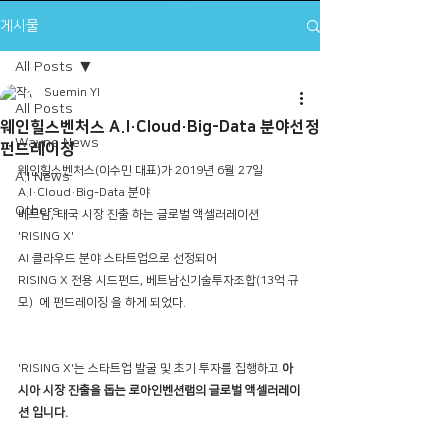
게시물
All Posts
Suemin YI
All Posts
웨인힐스벤처스 A.I·Cloud·Big-Data 분야선정
Wayne News
펀드레이징
웨인힐스벤처스(이수민 대표)가 2019년 6월 27일  
A.I News
A.I·Cloud·Big-Data 분야 
Others
베트남, 태국 시장 진출 하는 글로벌 액셀러레이션  
'RISING X' 
AI 클라우드 분야 스타트업으로 선정되어  
RISING X 전용 시드펀드, 베트남신기술투자조합(13억 규
모)  에 펀드레이징 을 하게 되었다.
'RISING X'는 스타트업 발굴 및 초기 투자를 집행하고
 아
시아 시장 진출을 돕는 로아인벤션랩의 글로벌 액셀러레이
션 입니다.