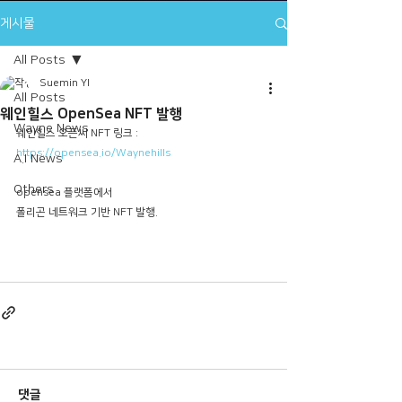
게시물
All Posts
Suemin YI
All Posts
웨인힐스 OpenSea NFT 발행
Wayne News
웨인힐스 오픈씨 NFT 링크 : 
https://opensea.io/Waynehills
A.I News
Others
opensea 플랫폼에서
폴리곤 네트워크 기반 NFT 발행.
댓글