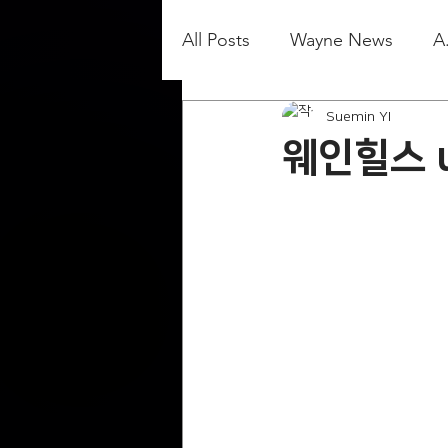
All Posts
Wayne News
A
Suemin YI
웨인힐스 u