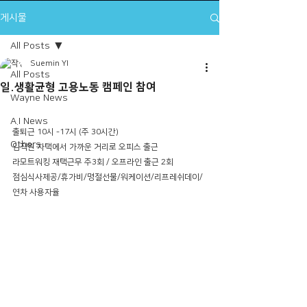
게시물
All Posts
Suemin YI
All Posts
일.생활균형 고용노동 캠페인 참여
Wayne News
A.I News
출퇴근 10시 -17시 (주 30시간)
Others
임직원 자택에서 가까운 거리로 오피스 출근
라모트워킹 재택근무 주3회 / 오프라인 출근 2회 
점심식사제공/휴가비/명절선물/워케이션/리프레쉬데이/
연차 사용자율 