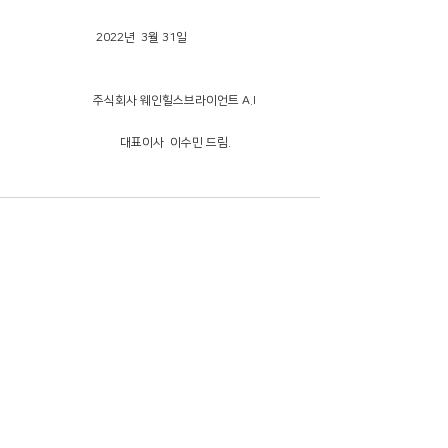
                          2022년  3월 31일
                         주식회사 웨인힐스브라이언트 A.I
                                  대표이사  이수민 드림.
댓글
댓글을 입력하세요.