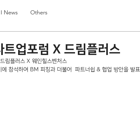
.I News
Others
트업포럼 X 드림플러스
 드림플러스 X 웨인힐스벤처스
이에 참석하여 BM 피칭과 더불어  파트너쉽 & 협업 방안을 발