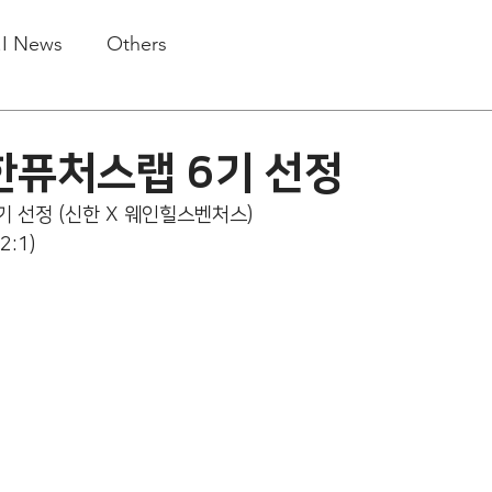
.I News
Others
신한퓨처스랩 6기 선정
기 선정 (신한 X 웨인힐스벤처스) 
:1)