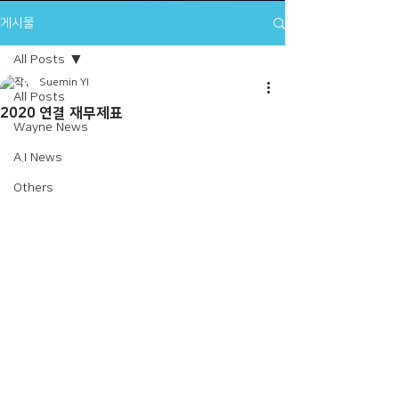
게시물
All Posts
Suemin YI
All Posts
2020 연결 재무제표
Wayne News
A.I News
Others