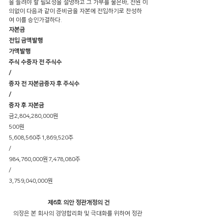
을 늘려야 할 필요성을 설명하고 그 가부를 물은바, 전원 이
의없이 다음과 같이 준비금을 자본에 전입하기로 찬성하
여 이를 승인가결하다.
자본금 
전입 금액발행
가액발행
주식 수증자 전 주식수
/
증자 전 자본금증자 후 주식수
/
증자 후 자본금
금2,804,280,000원     
500원     
5,608,560주1,869,520주
/
984,760,000원7,478,080주
/
3,759,040,000원
제6호 의안 정관개정의 건
   의장은 본 회사의 경영합리화 및 극대화를 위하여 정관