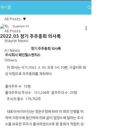
게시물
All Posts
Suemin YI
All Posts
2022.03 정기 주주총회 의사록
Wayne News
정기 주주총회 의사록
A.I News
주식회사 웨인힐스벤처스
Others
  위 회사는 서기 2022. 3. 30. 오후 3시 30분, 구글미트 화
상 미팅으로 주주총회를 개최하다.
출석주주 수  12명
출석주주의 주식수   121,208주  총주주의 수  25명
  주식의 총수  179,752주
  대표이사(이수민)는 정관규정에 따라 이 회의 진행을 위
하여 의장석에 등단하여 위와 같이 법정수에 달하는 주식
수를 보유한 주주가 출석하였으므로 본 총회가 적법히 성