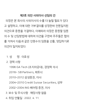
제3호 의안 사외이사 선임의 건
  의장은 본 회사의 사외이사의 수를 더 늘릴 필요가 있다
고 설명하고, 이에 대한 가부결의를 상정한바 전원일치된 
의견으로 증원을 가결하다, 이에따라 의장은 증원할 임원
의 수 및 선임방법에 대하여 의견을 구한바 주주들은 협의
를 거쳐서 다음과 같은 인원수의 임원을 선출, 영입하기로 
의견이 일치되었다.
   1. 성       명 : 이호성  
   2. 경력 사항
       1998 GA Tech (조지아공대), 경영학 석사
       2018~ SB Partners, 파트너
       2010~2012 삼성증권, 이사
       2004~2010 Credit Suisse Securities, 상무
       2002~2004 ING 베어링 증권, 이사
  3. 보수 및 주식사항 : 해당사항 없음
  4. 취임 연월일 : 2022. 4. 11.