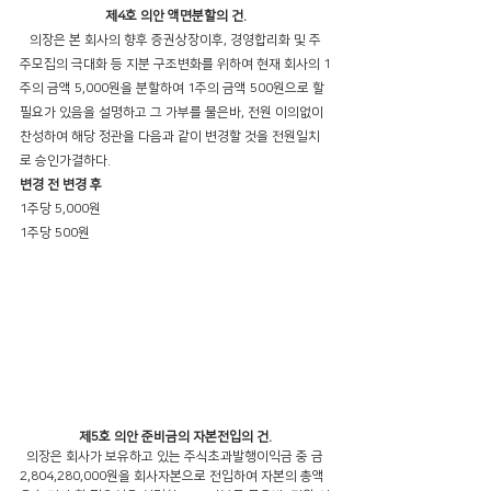
제4호 의안 액면분할의 건.
   의장은 본 회사의 향후 증권상장이후, 경영합리화 및 주
주모집의 극대화 등 지분 구조변화를 위하여 현재 회사의 1
주의 금액 5,000원을 분할하여 1주의 금액 500원으로 할 
필요가 있음을 설명하고 그 가부를 물은바, 전원 이의없이 
찬성하여 해당 정관을 다음과 같이 변경할 것을 전원일치
로 승인가결하다.
변경 전 변경 후  
1주당 5,000원     
1주당 500원
제5호 의안 준비금의 자본전입의 건.
  의장은 회사가 보유하고 있는 주식초과발행이익금 중 금
2,804,280,000원을 회사자본으로 전입하여 자본의 총액