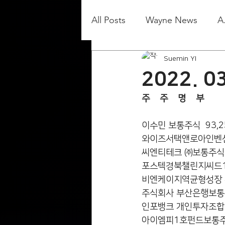
All Posts
Wayne News
A
Suemin YI
2022. 0
주    주    명    부
이수민 보통주식  93,253주        
와이즈서택앤로아인벤션랩베트남
씨엔티테크 ㈜보통주식  2,894주      
포스텍경북챌린지씨드1호 개인투자조
비엔케이지역균형성장 투자조합보통주식 
주식회사 부산은행보통주식  2,879주   
인포뱅크 개인투자조합2호보통주식  8,6
아이엠피1호펀드보통주식  2,894주    