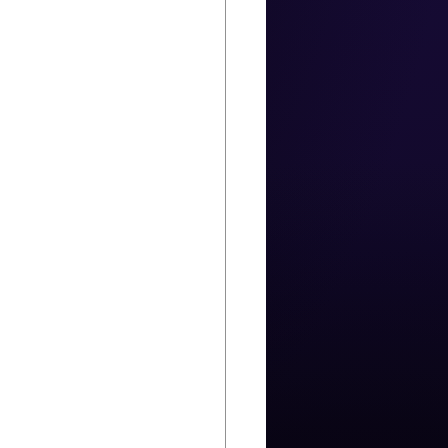
          
         
       
       
       
        
         
          
             
        
               
           
          
             
                    