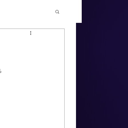
%
     
              
        
         
             
           
             