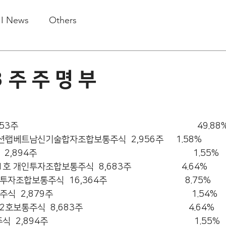
.I News
Others
3 주 주 명 부
                                                               49.88
신기술합자조합보통주식  2,956주     1.58%               
                                                        1.55%      
합보통주식  8,683주                    4.64%            
 16,364주                               8.75%           
                                                    1.54%       
83주                                          4.64%         
                                                      1.55%      