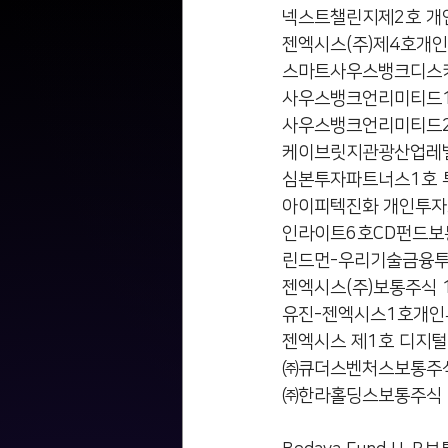
넥스트챌린지제2호 개인투자조합보통주식
젠엑시스(주)제4호개인투자조합보통주식
스마트사우스뱅크디스커버리 벤처투
사우스뱅크언리미티드1호신기술사업
사우스뱅크언리미티드2호신기술사업
케이브릿지관광산업레벨업 투자조합보통
심본투자파트너스1호 투자조합보통주식 
아이피텍진화 개인투자조합 4호보통주식
인라이트6호CD펀드보통주식 2,074주  
린드먼-우리기술금융투자조합 제13호
젠엑시스(주)보통주식 1,244주       
유진-젠엑시스1호개인투자조합보통주식 8
젠엑시스 제1호 디지털헬스케어보통주식
㈜큐더스벤처스보통주식 4,149주      
㈜한라홀딩스보통주식 7,175주        