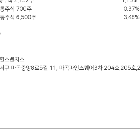
152주                                                        1.15%     
                                                       0.37%     
                                                       3.48%     
  
인힐스벤처스
서구 마곡중앙8로5길 11, 마곡파인스퀘어3차 204호,205호,2