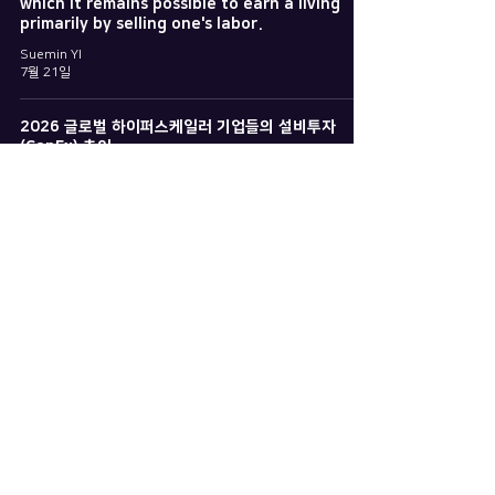
which it remains possible to earn a living
primarily by selling one's labor.
Suemin YI
7월 21일
2026 글로벌 하이퍼스케일러 기업들의 설비투자
(CapEx) 추이
Suemin YI
6월 29일
1
/
48
Copyright ©️ WAYNE HILLS BRYANT A.I.
CO. LTD | All Rights Reserved