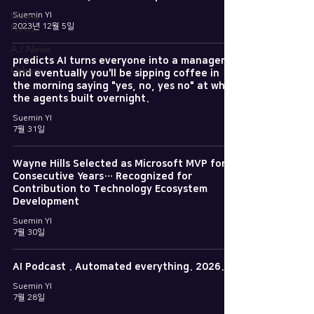
Wayne
Suemin YI
News
2023년 12월 5일
A.I News
predicts AI turns everyone into a manager,
Others
and eventually you'll be sipping coffee in
the morning saying "yes, no, yes no" at what
the agents built overnight.
Suemin YI
7월 31일
Wayne Hills Selected as Microsoft MVP for 6
Consecutive Years… Recognized for
Contribution to Technology Ecosystem
Development
Suemin YI
7월 30일
AI Podcast . Automated everything. 2026.07
Suemin YI
7월 28일