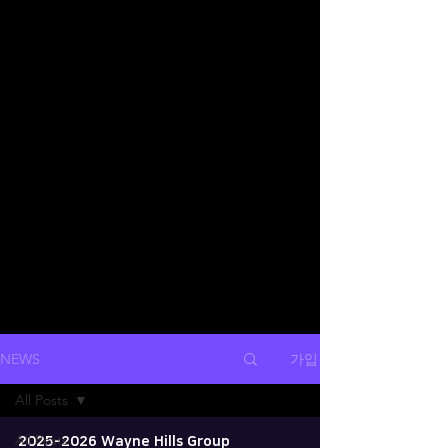
가입
NEWS
All Posts
All Posts
2025-2026 Wayne Hills Group