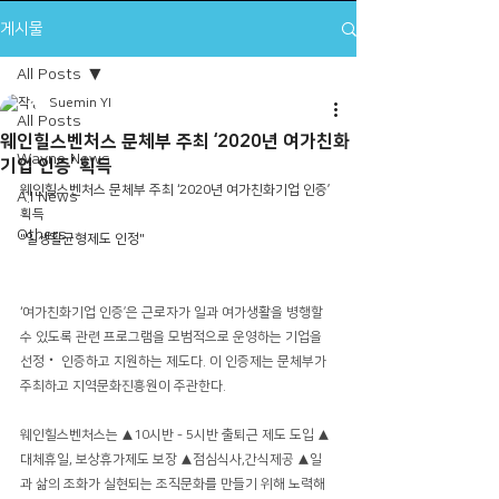
게시물
All Posts
Suemin YI
All Posts
웨인힐스벤처스 문체부 주최 ‘2020년 여가친화
Wayne News
기업 인증’ 획득
웨인힐스벤처스 문체부 주최 ‘2020년 여가친화기업 인증’ 
A.I News
획득
Others
"일생활균형제도 인정"
‘여가친화기업 인증’은 근로자가 일과 여가생활을 병행할 
수 있도록 관련 프로그램을 모범적으로 운영하는 기업을 
선정‧ 인증하고 지원하는 제도다. 이 인증제는 문체부가 
주최하고 지역문화진흥원이 주관한다.
웨인힐스벤처스는 ▲10시반 - 5시반 출퇴근 제도 도입 ▲
대체휴일, 보상휴가제도 보장 ▲점심식사,간식제공 ▲일
과 삶의 조화가 실현되는 조직문화를 만들기 위해 노력해 