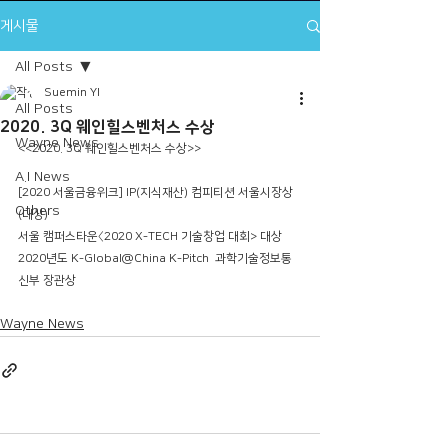
게시물
All Posts
Suemin YI
All Posts
2020. 3Q 웨인힐스벤처스 수상
Wayne News
<<2020. 3Q 웨인힐스벤처스 수상>>
A.I News
[2020 서울금융위크] IP(지식재산) 컴피티션 서울시장상
Others
(대상)
서울 캠퍼스타운〈2020 X-TECH 기술창업 대회> 대상
2020년도 K-Global@China K-Pitch  과학기술정보통
신부 장관상
Wayne News