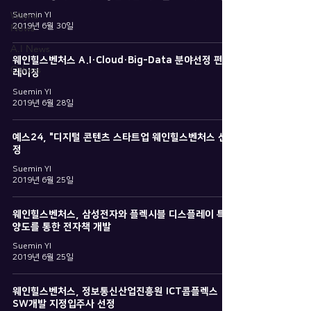
Wayne
Suemin YI
News
2019년 6월 30일
A.I News
웨인힐스벤처스 A.I·Cloud·Big-Data 분야선정 펀드
Others
레이징
Suemin YI
2019년 6월 28일
예스24, "디지털 콘텐츠 스타트업 웨인힐스벤처스 선
정
Suemin YI
2019년 6월 25일
웨인힐스벤처스, 삼성전자와 플렉시블 디스플레이 특허
양도를 통한 전자책 개발
Suemin YI
2019년 6월 25일
웨인힐스벤처스, 정보통신산업진흥원 ICT콤플렉스
SW개발 지정입주사 선정