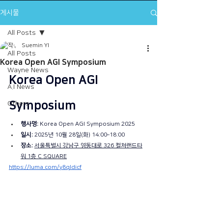
게시물
All Posts
Suemin YI
All Posts
Korea Open AGI Symposium
Wayne News
Korea Open AGI 
A.I News
Symposium
Others
행사명:
 Korea Open AGI Symposium 2025
일시:
 2025년 10월 28일(화) 14:00–18:00
장소:
서울특별시 강남구 영동대로 326 컬쳐랜드타
워 1층 C SQUARE
https://luma.com/y8qldicf