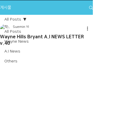
게시물
All Posts
Suemin YI
All Posts
Wayne Hills Bryant A.I NEWS LETTER
Wayne News
v.40
A.I News
Others