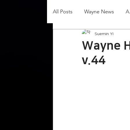
All Posts
Wayne News
A
Suemin YI
Wayne H
v.44