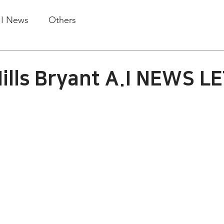
.I News
Others
ills Bryant A.I NEWS L