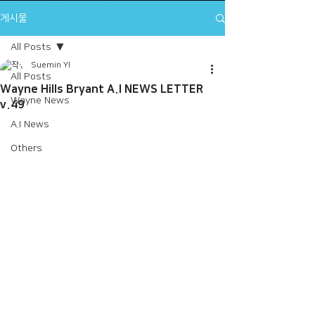
게시물
All Posts
Suemin YI
All Posts
Wayne Hills Bryant A.I NEWS LETTER
Wayne News
v.49
A.I News
Others