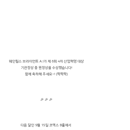
웨인힐스 브라이언트 A.I가 제 6회 4차 산업혁명 대상
기관장상 중 원장상을 수상했습니다!
함께 축하해 주세요~! (짝짝짝)
🎉 🎉 🎉
다음 달인 9월 15일 코엑스 B홀에서 