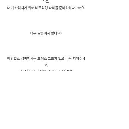
가고 
더 가까워지기 위해 네트워킹 파티를 준비하셨다고해요!
너무 감동이지 않나요?
웨인힐스 멤버께서는 드레스 코드가 있으니 꼭 지켜주시
고,
최대한 모두 참석해 주시길 바랄게요!
얼라이언스데이 성공적으로 마치고 
유튜브를 통해 생생하게 전달해 드릴테니 
많이 많이 기대해주세요!