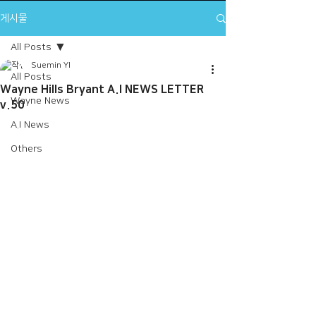
게시물
All Posts
Suemin YI
All Posts
Wayne Hills Bryant A.I NEWS LETTER
Wayne News
v.50
A.I News
Others