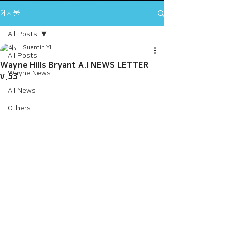
게시물
All Posts
Suemin YI
All Posts
Wayne Hills Bryant A.I NEWS LETTER
Wayne News
v.53
A.I News
Others