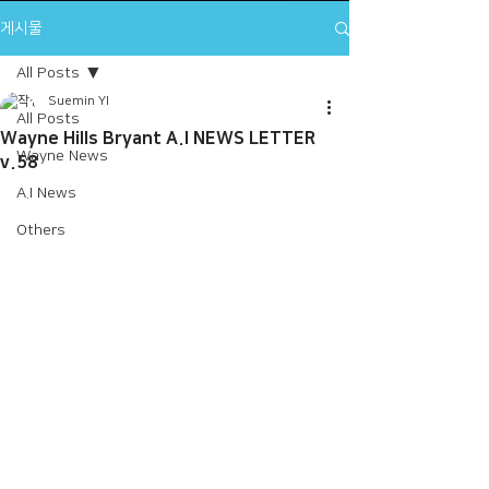
게시물
All Posts
Suemin YI
All Posts
Wayne Hills Bryant A.I NEWS LETTER
Wayne News
v.58
A.I News
Others