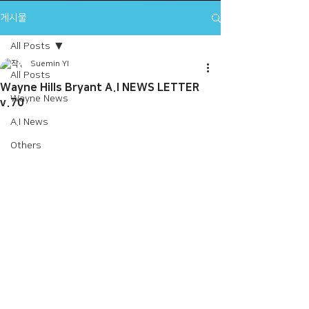
게시물
All Posts
Suemin YI
All Posts
Wayne Hills Bryant A.I NEWS LETTER
Wayne News
v.70
A.I News
Others