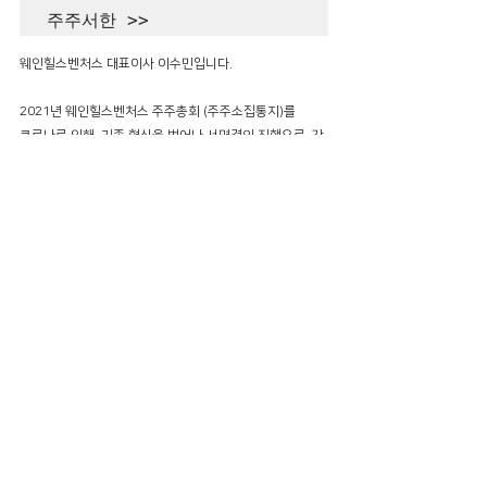
주주서한 >>
웨인힐스벤처스 대표이사 이수민입니다. 
2021년 웨인힐스벤처스 주주총회 (주주소집통지)를
코로나로 인해  기존 형식을 벗어나 서면결의 진행으로  간
소화 진행.
2개 안건으로 
동의 . 회신 이메일을주시면 주주전원 서면결의로 진행
1. 2020년 결산 재무제표/손익 승인 [보고]
2.2021년 웨인힐스벤처스 기존 자본금 4500만원 >> 7억
원 상향조정
자본잉여금항목(주식발행초과금) 자본금대체
(자본금증가 / 자본잉여금 감소 / 총자본 변동 없음)
올해 2021년도  
주주가치제고 이익실현에 힘쓰겠습니다.