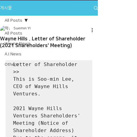
게시물
All Posts
Suemin YI
All Posts
Wayne Hills . Letter of Shareholder
Wayne News
(2021 Shareholders' Meeting)
A.I News
Letter of Shareholder 
Others
>>
This is Soo-min Lee, 
CEO of Wayne Hills 
Ventures.
2021 Wayne Hills 
Ventures Shareholders' 
Meeting (Notice of 
Shareholder Address)